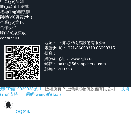
行業(yè)新聞
關(guān)于綜成
總經(jīng)理致辭
榮譽(yù)資質(zhì)
企業(yè)文化
合作伙伴
聯(lián)系綜成
contant us
地址： 上海綜成物流設備有限公司
電話(huà)： 021-66690319 66690315
傳真：
網(wǎng)址： www.xjjky.cn
郵箱： sales@56zongcheng.com
郵編： 200333
滬ICP備19029028號-1
版權所有 ? 上海綜成物流設備有限公司 |
技術
(shù)支持：一瞬網(wǎng)絡(luò )
QQ客服