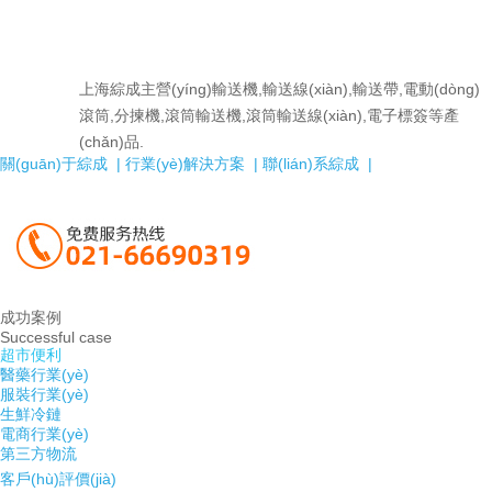
上海綜成主營(yíng)輸送機,輸送線(xiàn),輸送帶,電動(dòng)
滾筒,分揀機,滾筒輸送機,滾筒輸送線(xiàn),電子標簽等產
(chǎn)品.
關(guān)于綜成 |
行業(yè)解決方案 |
聯(lián)系綜成 |
成功案例
Successful case
超市便利
醫藥行業(yè)
服裝行業(yè)
生鮮冷鏈
電商行業(yè)
第三方物流
客戶(hù)評價(jià)