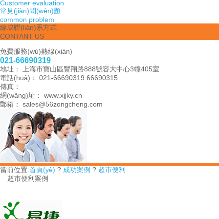
Customer evaluation
常見(jiàn)問(wèn)題
common problem
綜成聯(lián)系方式
CONTANT US
免費服務(wù)熱線(xiàn)
021-66690319
地址： 上海市寶山區豐翔路888號容大中心3幢405室
電話(huà)： 021-66690319 66690315
傳真：
網(wǎng)址： www.xjjky.cn
郵箱： sales@56zongcheng.com
當前位置:
首頁(yè)
?
成功案例
?
超市便利
超市便利案例