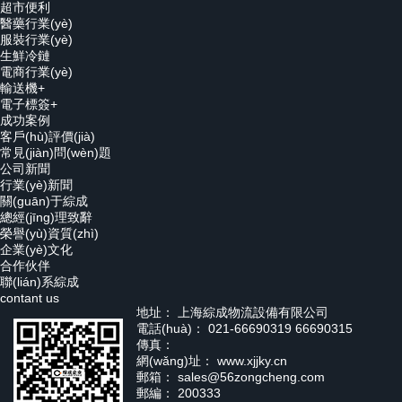
超市便利
醫藥行業(yè)
服裝行業(yè)
生鮮冷鏈
電商行業(yè)
輸送機+
電子標簽+
成功案例
客戶(hù)評價(jià)
常見(jiàn)問(wèn)題
公司新聞
行業(yè)新聞
關(guān)于綜成
總經(jīng)理致辭
榮譽(yù)資質(zhì)
企業(yè)文化
合作伙伴
聯(lián)系綜成
contant us
地址： 上海綜成物流設備有限公司
電話(huà)： 021-66690319 66690315
傳真：
網(wǎng)址： www.xjjky.cn
郵箱： sales@56zongcheng.com
郵編： 200333