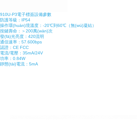
910U-P3電子標簽
設備參數
防護等級：IP54
操作環(huán)境溫度：-20℃到60℃（無(wú)凝結）
按鍵壽命：＞200萬(wàn)次
發(fā)光亮度：420流明
通信速率：57.600bps
認證：CE FCC
電流/電壓：35mA/24V
功率：0.84W
靜態(tài)電流：5mA