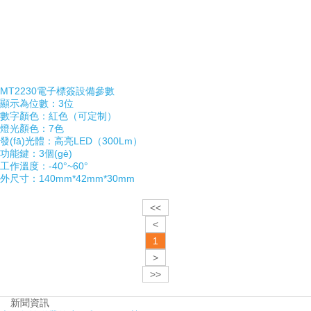
MT2230電子標簽
設備參數
顯示為位數：3位
數字顏色：紅色（可定制）
燈光顏色：7色
發(fā)光體：高亮LED（300Lm）
功能鍵：3個(gè)
工作溫度：-40°~60°
外尺寸：140mm*42mm*30mm
<<
<
1
>
>>
新聞資訊