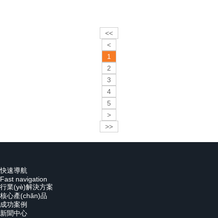
<<
<
1
2
3
4
5
>
>>
快速導航
Fast navigation
行業(yè)解決方案
核心產(chǎn)品
成功案例
新聞中心