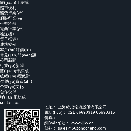
關(guān)于綜成
超市便利
醫藥行業(yè)
服裝行業(yè)
生鮮冷鏈
電商行業(yè)
輸送機+
電子標簽+
成功案例
客戶(hù)評價(jià)
常見(jiàn)問(wèn)題
公司新聞
行業(yè)新聞
關(guān)于綜成
總經(jīng)理致辭
榮譽(yù)資質(zhì)
企業(yè)文化
合作伙伴
聯(lián)系綜成
contant us
地址： 上海綜成物流設備有限公司
電話(huà)： 021-66690319 66690315
傳真：
網(wǎng)址： www.xjjky.cn
郵箱： sales@56zongcheng.com